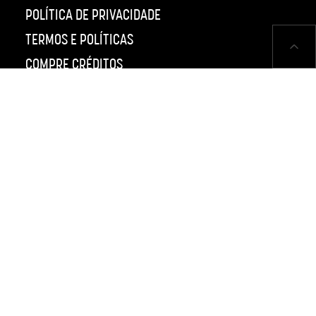
POLÍTICA DE PRIVACIDADE
TERMOS E POLÍTICAS
COMPRE CRÉDITOS
CANAL DE ÉTICA
PÁGINAS
LEVEL UP LATAM
PERFECT WORLD
HYPE GAMES