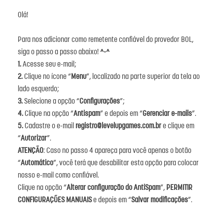
Olá!
Para nos adicionar como remetente confiável do provedor BOL,
siga o passo a passo abaixo!
^-^
1.
Acesse seu e-mail;
2.
Clique no ícone “
Menu
”, localizado na parte superior da tela ao
lado esquerdo;
3.
Selecione a opção “
Configurações
”;
4.
Clique na opção “
Antispam
” e depois em “
Gerenciar e-mails
”.
5.
Cadastre o e-mail
registro@levelupgames.com.br
e clique em
“
Autorizar
”.
ATENÇÃO
: Caso no passo 4 apareça para você apenas o botão
“
Automático
”, você terá que desabilitar esta opção para colocar
nosso e-mail como confiável.
Clique na opção “
Alterar configuração do AntiSpam
”,
PERMITIR
CONFIGURAÇÕES MANUAIS
e depois em “
Salvar modificações
”.